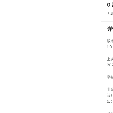
0
无
详
版
1.0
上
20
举
非
该
知