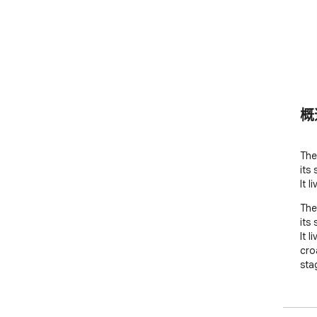
概
The
its
It l
The
its
It l
cro
sta