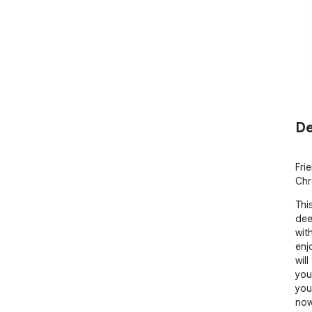
De
Fri
Chr
Thi
deep
wit
enj
will
you
you
now