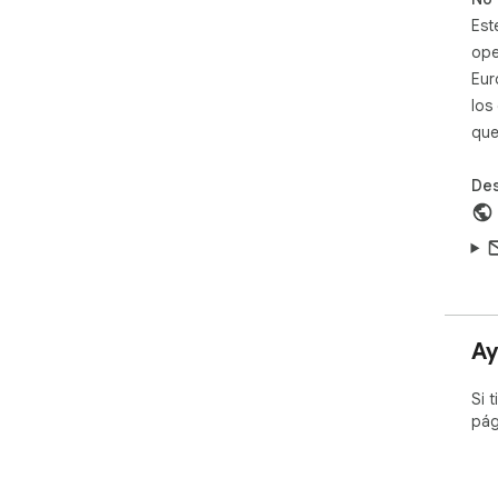
Est
ope
Eur
los
que
Des
Ay
Si 
pág