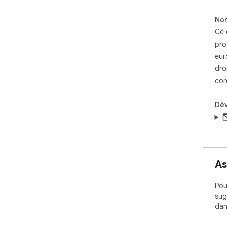
Non
Ce 
pro
eur
dro
con
Dé
As
Pou
sug
dan