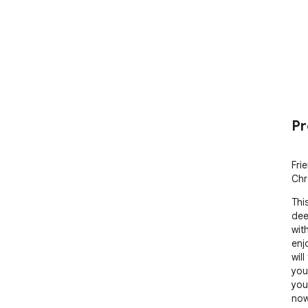
Pr
Fri
Chr
Thi
deep
wit
enj
will
you
you
now