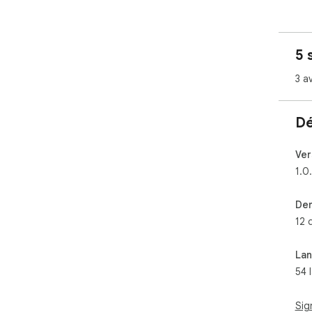
5 
3 av
Dé
Ver
1.0
Der
12 
La
54 
Sig