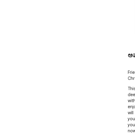
ಅ
Fri
Chr
Thi
deep
wit
enj
will
you
you
now