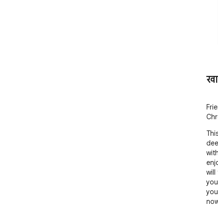
खा
Fri
Chr
Thi
deep
wit
enj
will
you
you
now