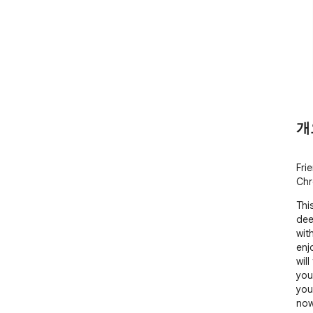
개
Fri
Chr
Thi
deep
wit
enj
will
you
you
now