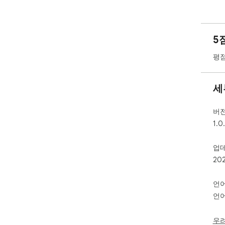
5
평점
세
버
1.0
업
20
언
언어
우