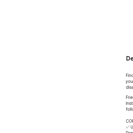
De
Fin
you
dis
Fri
Ins
foll
COR
✅ U