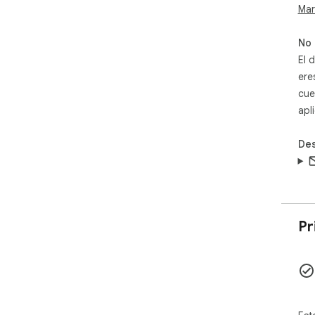
Mar
No 
El 
ere
cue
apl
Des
Pr