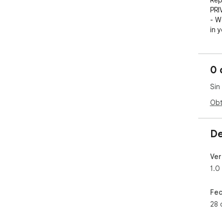
Rep
PRI
- W
in 
0 
Sin
Obt
De
Ver
1.0
Fec
28 