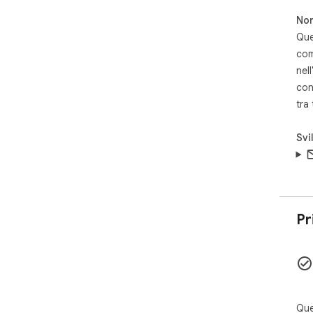
Non
Que
com
nell
con
tra
Svi
Pr
Que