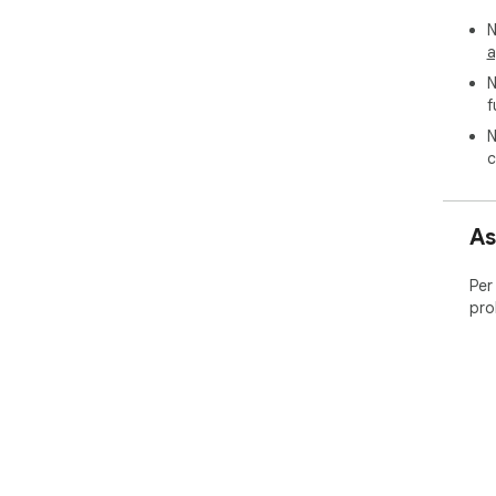
N
a
N
f
N
c
As
Per
pro