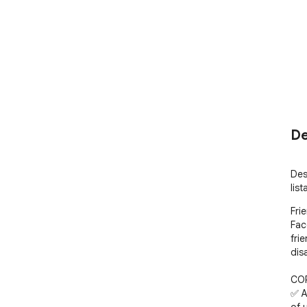
De
Des
lis
Fri
Fac
fri
dis
COR
✅ A