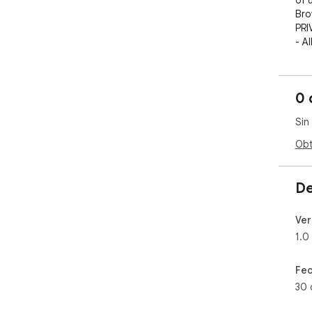
of 
Bro
PRI
- Al
dev
0 
Sin
Obt
De
Ver
1.0
Fec
30 