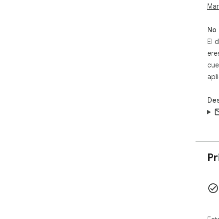
Mar
No 
El 
ere
cue
apl
Des
Pr