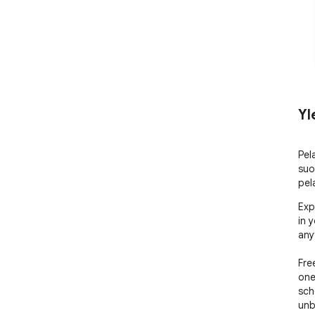
Yl
Pel
suo
pel
Exp
in 
any
Fre
one
sch
unb