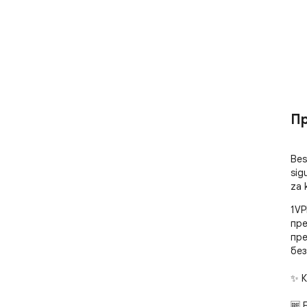
Пр
Bes
sig
za 
1VP
пре
пре
без
✨ К
🆓 