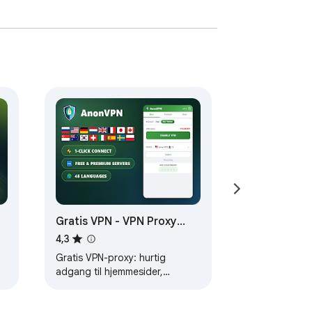
engt alle Web Store-politikker og 
through our secure servers.

Gratis VPN - VPN Proxy
AnonVPN
4,3
Gratis VPN-proxy: hurtig
adgang til hjemmesider,
beskyttelse af privatlivet. Et-
kliks forbindelse, ingen