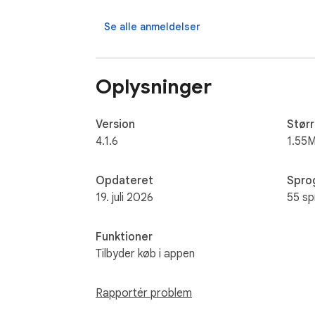
🌐 Globalt servernetværk - Få adgang til VP
Se alle anmeldelser
🪶 Letvægts - Designet til at være ressourc
Oplysninger
👍 Let at bruge - Simpelt og rent design der e
💬 Hurtig support - Vores venlige og lydhøre
Version
Størr
4.1.6
1.55M
🗺️ Spoof geolokation - Spoof HTML5 Geolo
Opdateret
Spro
📡 Deaktiver WebRTC - Forhindrer din rigtige
19. juli 2026
55 sp
---------------------------------------------
Funktioner
Tilbyder køb i appen
🚀 Brugsscenarier 🚀

🛡️ Beskyt din IP-adresse - Forhindrer spori
Rapportér problem