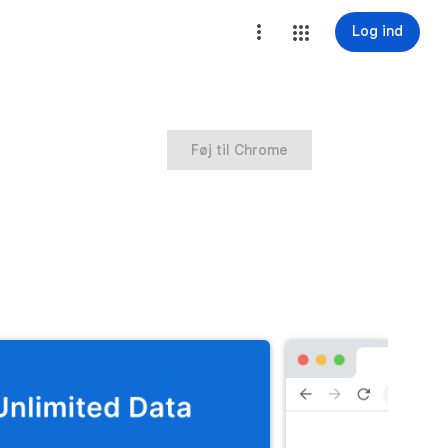
Log ind
Føj til Chrome