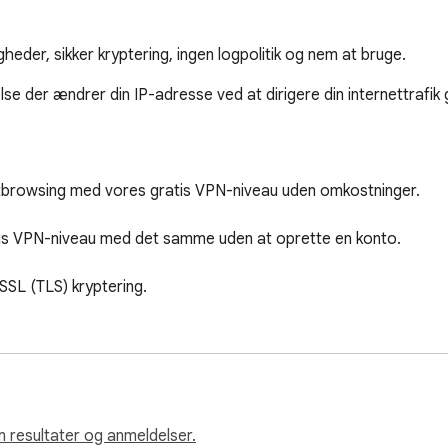
eder, sikker kryptering, ingen logpolitik og nem at bruge.
e der ændrer din IP-adresse ved at dirigere din internettrafik 
etbrowsing med vores gratis VPN-niveau uden omkostninger.

atis VPN-niveau med det samme uden at oprette en konto.

SSL (TLS) kryptering.

k IP-adresse og personlige data gemmes aldrig.

ænsninger på streaming download eller browsing.

elig VPN-ydeevne på alle lokationer.

m resultater og anmeldelser.