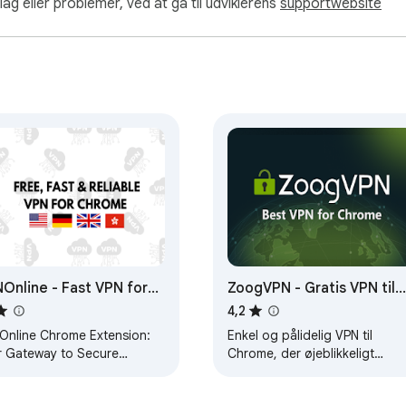
ag eller problemer, ved at gå til udviklerens
supportwebsite
-----

OneVPN) er kompatibel med Manifest V3 (MV3) og overholder str
-----

that changes your IP address by routing your internet traffic 
Online - Fast VPN for
ZoogVPN - Gratis VPN til
rome
Chrome & Proxy
4,2
Online Chrome Extension:
Enkel og pålidelig VPN til
r Gateway to Secure
Chrome, der øjeblikkeligt
 browsing with our free VPN tier at no cost.

rnet
forbinder.