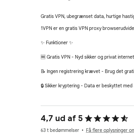
Gratis VPN, ubegrænset data, hurtige hastigh
1VPN er en gratis VPN proxy browserudvidels
✨ Funktioner ✨

🆓 Gratis VPN - Nyd sikker og privat intern
📝 Ingen registrering krævet - Brug det gr
🔒 Sikker kryptering - Data er beskyttet med 
❌ Ingen logningspolitik - Din browserhistori
♾️ Ubegrænset båndbredde - Ingen databegr
4,7 ud af 5
⚡ Hurtige hastigheder - Konsekvent og pålid
63 t bedømmelser
Få flere oplysninger o