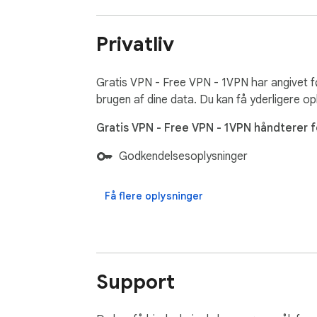
🕵️‍♂️ Privat browsing - Hold din online aktivi
Privatliv
🔑 Omgå internetcensur - Få adgang til blo
🌍 Lås regionslåst indhold op - Få adgang til 
Gratis VPN - Free VPN - 1VPN har angivet 
brugen af dine data. Du kan få yderligere op
---------------------------------------------
Gratis VPN - Free VPN - 1VPN håndterer 
🔗 Links 🔗

Godkendelsesoplysninger
Fortrolighedspolitik - https://1vpn.org/privac
Få flere oplysninger
Servicevilkår - https://1vpn.org/terms_of_se
Twitter - https://twitter.com/1VPNofficial

Support
Reddit - https://www.reddit.com/r/1VPN

GitHub - https://github.com/1vpn
