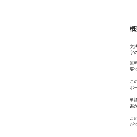
概
文
字の
無
要で
こ
ポ
単
案が
こ
が
たと
単