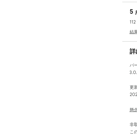
5
2
ペ
11
ア語
spe
結
あ
能
詳
ことが
che
バ
3.0
テ
ア
キ
更新
単
20
れ
明る
cor
懸
免
非
の
こ
の