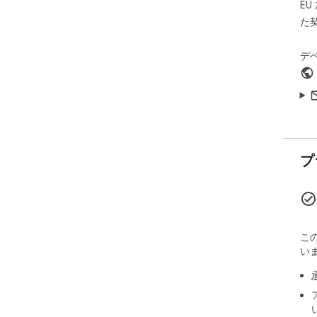
E
れ
G
た
ん。
Go
デ
イセ
も
プ
こ
い