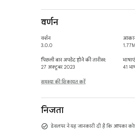
अस्वीकरण: कृपया ध्यान दें कि यह एक्सटेंशन Google
संपत्ति हैं।

Google इस एक्सटेंशन का समर्थन या प्रायोजन नही
वर्णन
यह Google Inc. की सहायक कंपनी नहीं है।
वर्शन
आका
3.0.0
1.77M
पिछली बार अपडेट होने की तारीख:
भाषाएं
27 अक्टूबर 2023
41 भाष
समस्या की शिकायत करें
निजता
डेवलपर ने यह जानकारी दी है कि आपका कोई भ