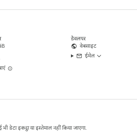
 द्वारा नहीं बनाया गया है और यह एक स्वतंत्र विकास दल द्वारा बनाया गया
ं करता है। Google Chrome ™ के लिए यह एक्सटेंशन Free Spell Checker 
र
डेवलपर
iB
वेबसाइट
ईमेल
ाएं
ी डेटा इकट्ठा या इस्तेमाल नहीं किया जाएगा.