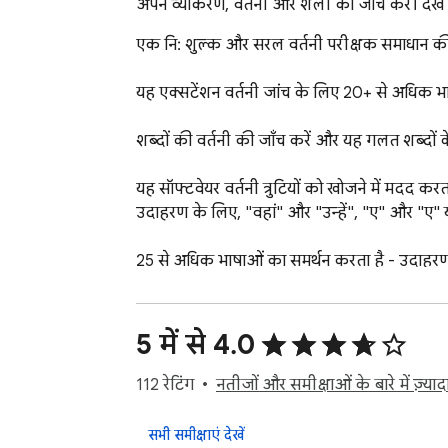
अपने व्याकरण, वर्तनी और शैली की जाँच करें। देखें 
एक नि: शुल्क और सरल वर्तनी परीक्षक समाधान क
यह एक्सटेंशन वर्तनी जांच के लिए 20+ से अधिक भा
शब्दों की वर्तनी की जाँच करें और यह गलत शब्दों 
यह सॉफ्टवेयर वर्तनी त्रुटियों को खोजने में मदद कर
उदाहरण के लिए, "वहां" और "उन्हें", "ए" और "ए" या
25 से अधिक भाषाओं का समर्थन करता है - उदाहरण के ल
यात्राओं के बीच आपका पाठ याद किया जाता है। आ
5 में से 4.0
यदि आप पाठ को जारी नहीं रखना चाहते हैं तो पाठ क्षे
शब्दों की गिनती करते समय, एक अंतरिक्ष विभाजक
112 रेटिंग
नतीजों और समीक्षाओं के बारे में ज़्यादा
थीम उपलब्ध हैं। {३}

सभी समीक्षाएं देखें