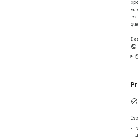
ope
res
Goo
Eur
ext
los
no 
que
sub
Des
Pr
Est
N
a