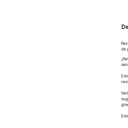
De
Rev
de 
¿Ne
senc
Est
revi
Ver
sug
gra
Est
que
Por