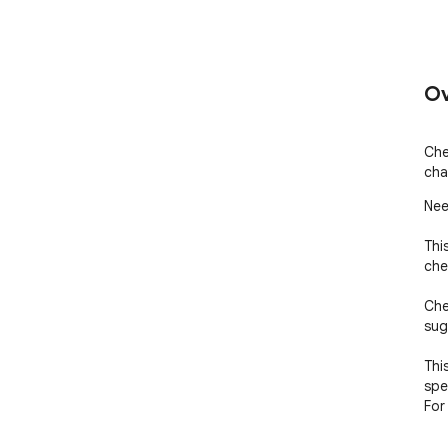
Ov
Che
cha
Nee
Thi
che
Che
sug
Thi
spe
For
"a"