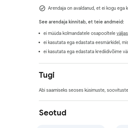
Arendaja on avaldanud, et ei kogu ega 
Semalt'i kohta

Semalt on pakkunud SEO-analüüsiandmeid ja
See arendaja kinnitab, et teie andmeid:
aitama ka teie ettevõtet.

Lisateavet Semalt'i kohta leiate aadressil h
ei müüda kolmandatele osapooltele
välja
ei kasutata ega edastata eesmärkidel, mi
Privaatsuspoliitika

ei kasutata ega edastata krediidivõime vä
Teie privaatsus tähendab meile kõike. Semalt
See kasutab ainult selle veebilehe URL-aadress
Lisateavet Semalt'i privaatsuspoliitikast lei
Tugi
Toetage

Kui teil on küsimusi, kommentaare või ettep
Abi saamiseks seoses küsimuste, soovitust
https://semalt.com/support.
Seotud