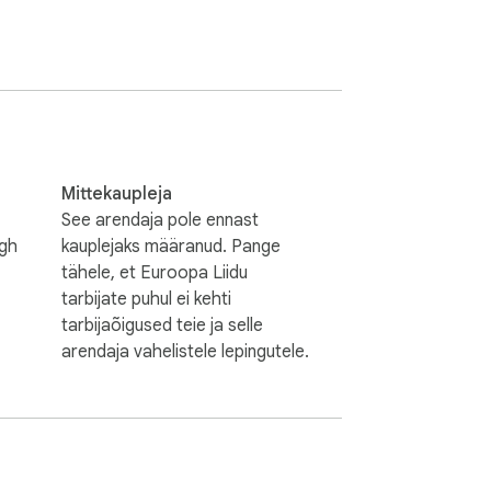
aidi auditi.

ljoni veebisaidi https://semalt.com/ 
F-vormingus.

 API-võtit ega läbima tonne pealetükkivaid 
Mittekaupleja
See arendaja pole ennast
rgh
kauplejaks määranud. Pange
tähele, et Euroopa Liidu
tarbijate puhul ei kehti
tarbijaõigused teie ja selle
arendaja vahelistele lepingutele.
äeulatuses.

& Website Checker ikoonil. Saate selle 