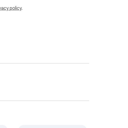
vacy policy
.
da üle 600 000 ettevõtte ja oleme valmis 
te, otsite või navigeerite veebisaitidel. 
mente.

 või minge meie tugilehele - 