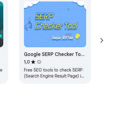
Google SERP Checker Tool
& serp stat API
1,0
re
Free SEO tools to check SERP
(Search Engine Result Page) in
Google with CSV exprot.
Analyse SEO keyword and web
ranking easily.