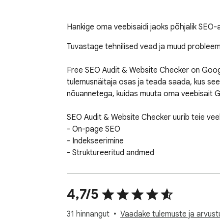
Hankige oma veebisaidi jaoks põhjalik SEO-a
Tuvastage tehnilised vead ja muud probleemid
Free SEO Audit & Website Checker on Google 
tulemusnäitaja osas ja teada saada, kus see 
nõuannetega, kuidas muuta oma veebisait G
SEO Audit & Website Checker uurib teie veebis
- On-page SEO

- Indekseerimine

- Struktureeritud andmed

- Mobiilne kohandatavus

- jõudlus ja lehekülje kiirus

- Domeen

4,7/5
- Server ja turvalisus

- Sotsiaalmeedia kohalolek

31 hinnangut
Vaadake tulemuste ja arvustu