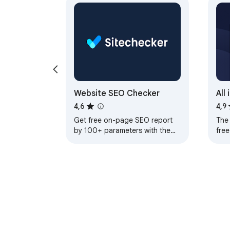
Website SEO Checker
All
AI
4,6
4,9
Get free on-page SEO report
The 
by 100+ parameters with the
free
best website SEO checker
ana
opti