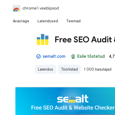
chrome'i veebipood
Avastage
Laiendused
Teemad
Free SEO Audit
semalt.com
Esile tõstetud
4,7
Laiendus
Tööriistad
1 000 kasutajad