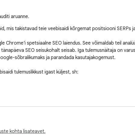
uditi aruanne.
, mis takistavad teie veebisaidi kõrgemat positsiooni SERPs ja 
Chrome'i spetsiaalne SEO laiendus. See võimaldab teil analüüsid
tänapäeva SEO seisukohalt seisab. Iga tulemusnäitaja on varustat
oogle-sõbralikumaks ja parandada kasutajakogemust.

aidi tulemuslikkust igast küljest, sh:

ste kohta lisateavet.