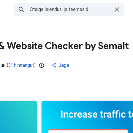
 & Website Checker by Semalt
(
31 hinnangut
)
Jaga