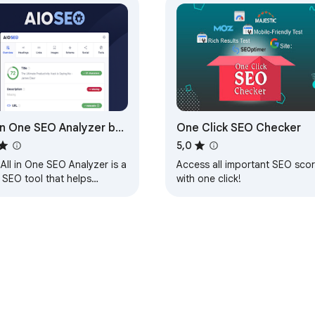
 in One SEO Analyzer by
One Click SEO Checker
OSEO
5,0
All in One SEO Analyzer is a
Access all important SEO sco
 SEO tool that helps
with one click!
lyze your website and
mize it for search engines.