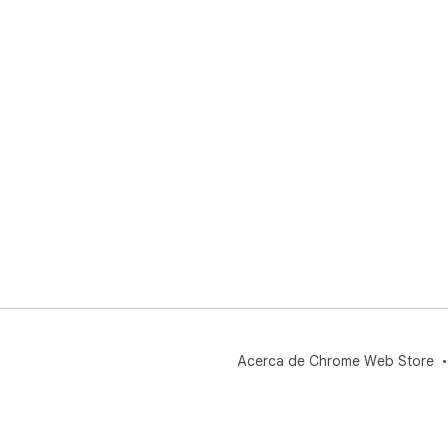
Si 
pón
ext
sop
Acerca de Chrome Web Store