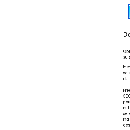
De
Obt
su 
Ide
se 
cla
Fre
SEO
per
ind
se 
ind
des