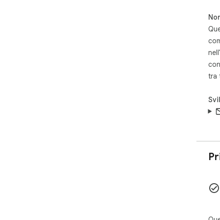
Icon
Test
Non
Fil
Que
Fil
com
nell
con
tra
Svi
Pr
Que