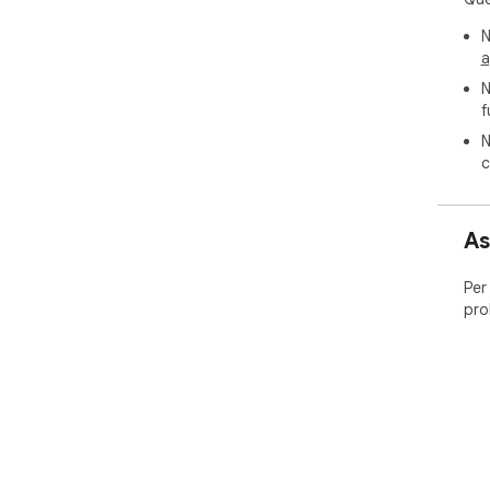
N
a
N
f
N
c
As
Per
pro