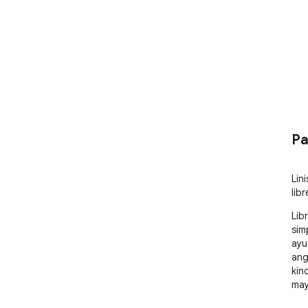
Pa
Lin
lib
Lib
sim
ayu
ang
kin
may