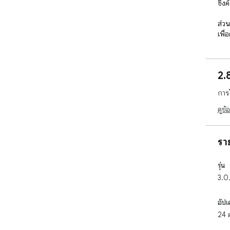
ซิงค
ส่วน
เพื
กับ
และ
พิม
2.
การ
ดูข้
รา
รุ่น
3.0.
อัปเ
24 