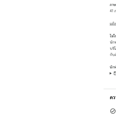
ภาษ
41 
แจ้ง
ไม่ใช่
นักพ
บริ
กับ
นัก
คว