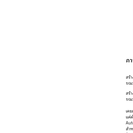
ภา
สร้
ขณะ
สร้
ขณะท
เคยเ
แค่ต
Auto
สำห