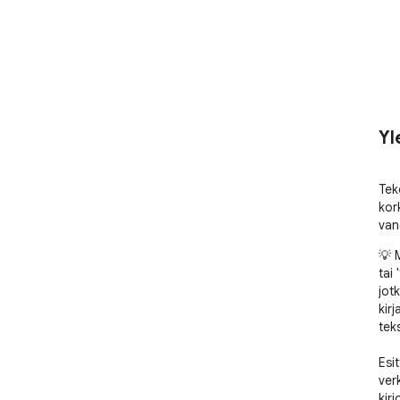
Yl
Tek
kor
van
💡 M
tai 
jot
kirj
teks
Esi
ver
kir