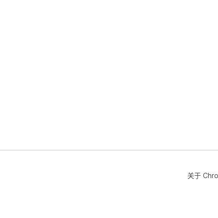
关于 Chr