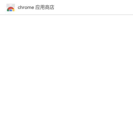
chrome 应用商店