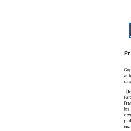
Pr
Cap
aut
cap
【In
Fai
Fra
les
des
pla
ima