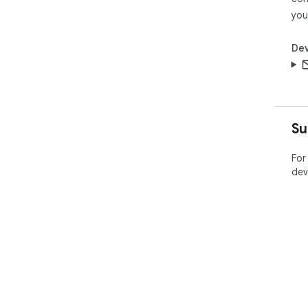
you
Dev
Su
For
dev