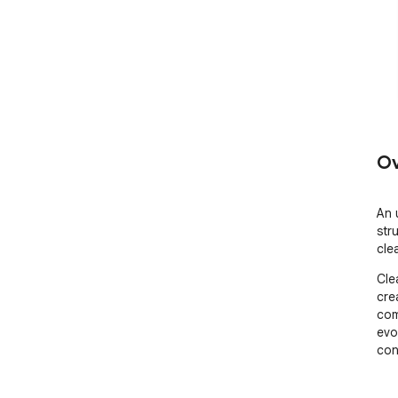
Ov
An 
str
cle
Cle
cre
com
evo
con