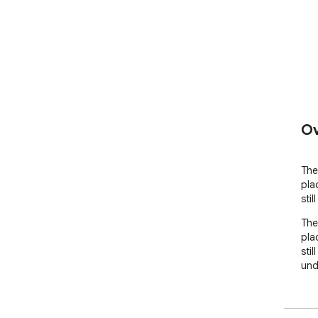
Ov
The 
pla
stil
The 
pla
stil
und