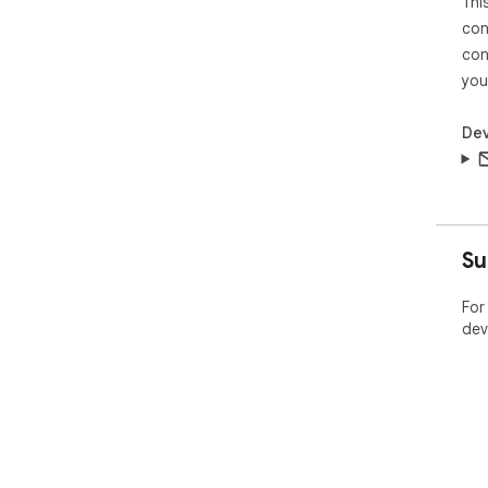
Thi
con
con
you
Dev
Su
For
dev