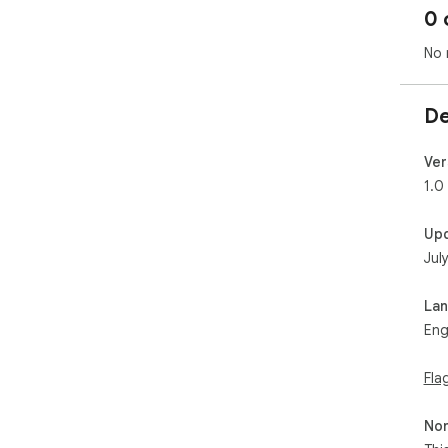
0 
No 
De
Ver
1.0
Up
Jul
La
Eng
Fla
Non