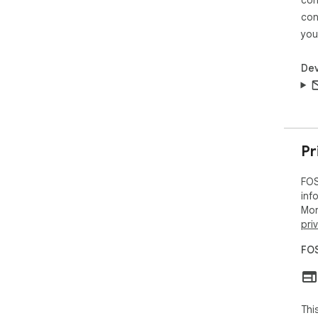
con
you
Dev
Pr
FOS
inf
Mor
pri
FOS
Thi