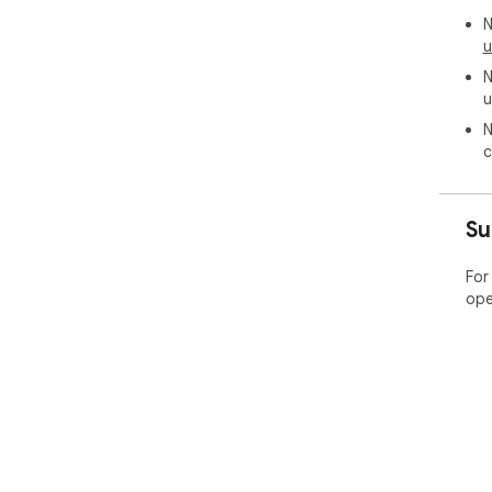
N
u
N
u
N
c
Su
For
ope