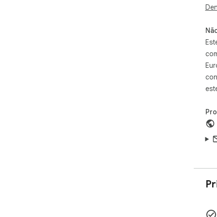
unf
Den
*No
Não
Unb
Est
qui
com
htt
Eur
con
est
Pr
Pr