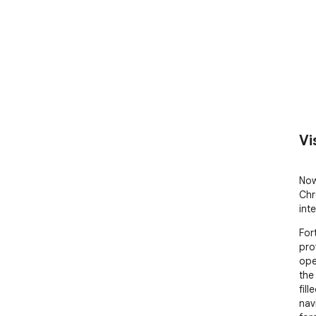
Vi
Now
Chr
int
For
pro
ope
the
fil
nav