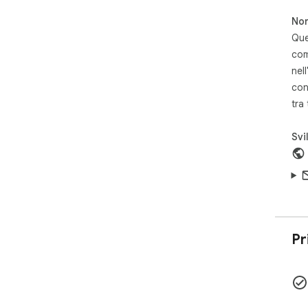
unf
Non
*No
Que
Unb
com
qui
nell
htt
con
tra
Svi
Pr