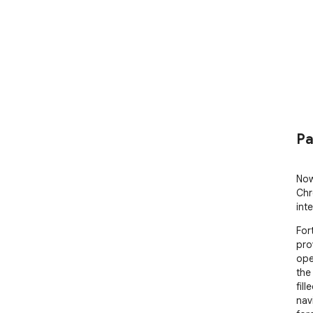
Pa
Now
Chr
int
For
pro
ope
the
fil
nav