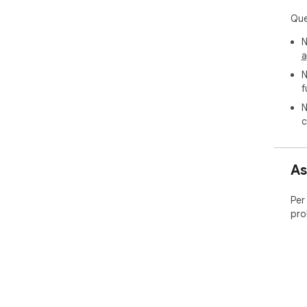
Que
N
a
N
f
N
c
As
Per
pro