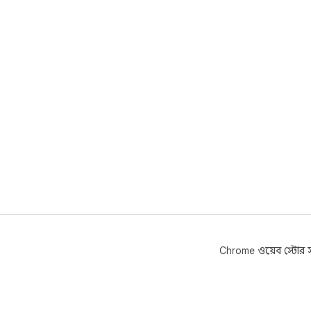
Chrome ওয়েব স্টোর সম