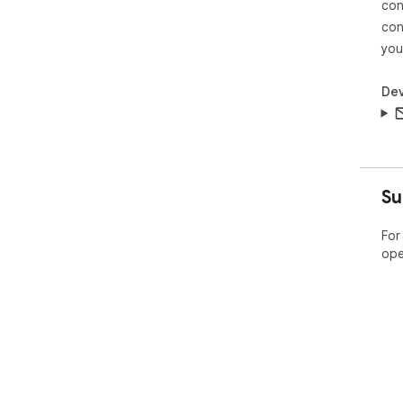
con
con
you
Dev
Su
For
ope