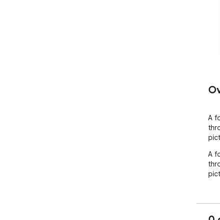
Ov
A f
thr
pic
A f
thr
pic
0 