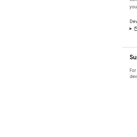
you
Dev
Su
For
dev