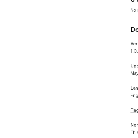
No 
De
Ver
1.0
Up
May
La
Eng
Fla
Non
Thi