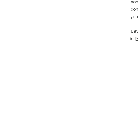
con
con
you
Dev