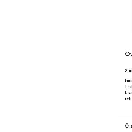
Ov
Sun
Imm
fea
bra
ref
0 