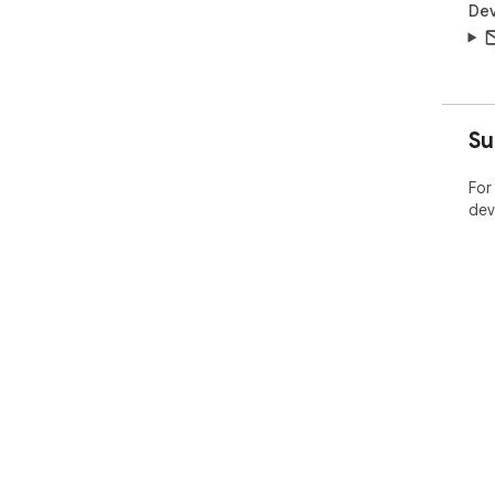
Dev
Su
For
dev