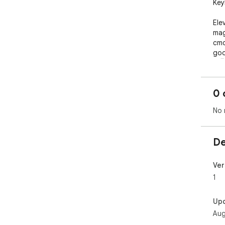
Key
Ele
mag
cmd
goo
🚀🖥
0 
No 
De
Ver
1
Up
Aug