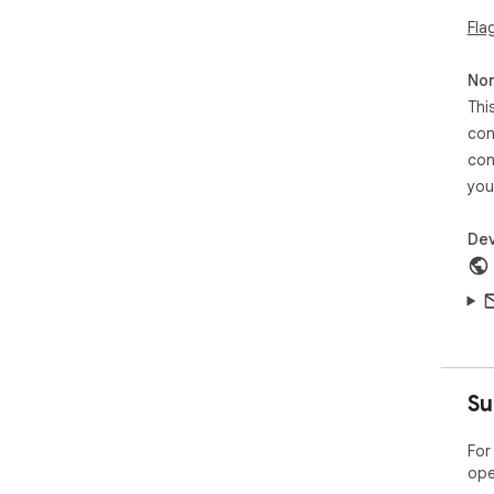
Fla
Non
Thi
con
con
you
Dev
Su
For
ope