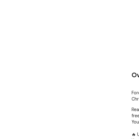
Ov
For
Chr
Rea
free
You
🔥 