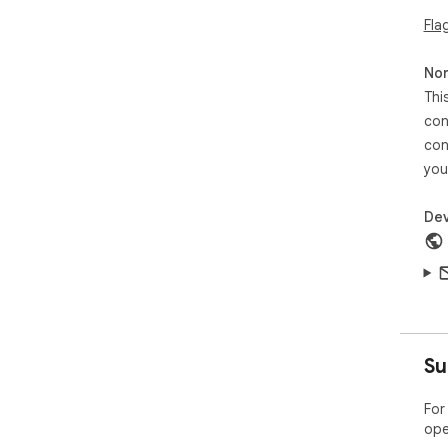
Fla
Non
Thi
con
con
you
Dev
Su
For
ope