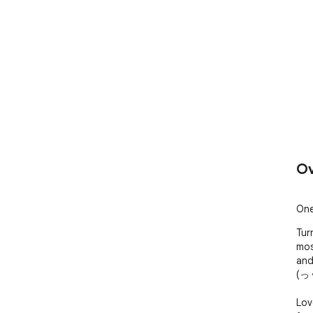
Ov
One
Tur
mos
and
(っ◔◡
Lov