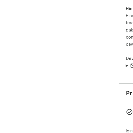
◆ K
Hin
seri
◆ M
Hin
ami
tra
pak
💎 
con
🔺 
dev
maa
🔺 
na 
Dev
🔺 
mat
🔒 
🔹 
Pr
tum
🔹 
pin
🔹 
kas
🔄 
Ipi