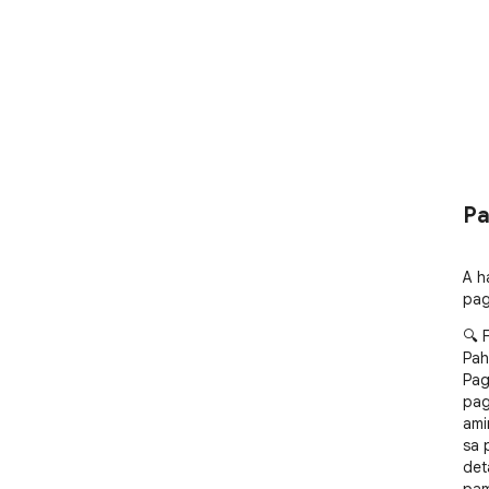
Pa
A h
pag
🔍 F
Pah
Pag
pag
ami
sa 
det