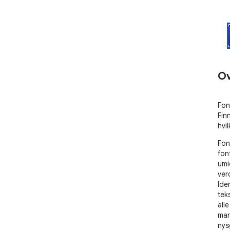
Ov
Fon
Fin
hvi
Fon
fon
umi
ver
Ide
tek
all
mar
nysg