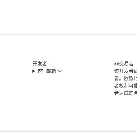
率翻倍！立即下载，开启你的高效之旅。

开发者
非交易者
邮箱
该开发者
者。欧盟
者权利可
者达成的