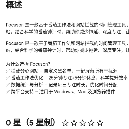
概述
Focuson 是一款基于番茄工作法和网站拦截的时间管理
站，结合科学的番茄钟计时，帮助你减少拖延、深度专注，
Focuson 是一款基于番茄工作法和网站拦截的时间管理
站，结合科学的番茄钟计时，帮助你减少拖延、深度专注，让
为什么选择 Focuson？

✅ 拦截分心网站 – 自定义黑名单，一键屏蔽所有干扰源

✅ 番茄工作法优化 – 25分钟专注+5分钟休息，科学提升效率

✅ 数据统计与分析 – 记录每日专注时长，优化时间分配

✅ 跨平台支持 – 适用于 Windows、Mac 及浏览器插件

这些场景最适合你

💻 远程办公者：对抗居家环境中的100+种干扰源

🎓 学术研究者：保护持续4+小时的文献阅读心流

0 星（5 星制）
👨💻 开发者：维持「代码洞穴」状态的终极工具
