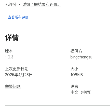
无评分
详细了解结果和评价。
告别低效拖延，用 Focuson 锁定专注模式，让工作学习效
查看所有评价
官网: https://focuson.ink
详情
版本
提供方
1.0.3
bingchengsu
上次更新日期
大小
2025年4月28日
109KiB
举报问题
语言
中文（中国）