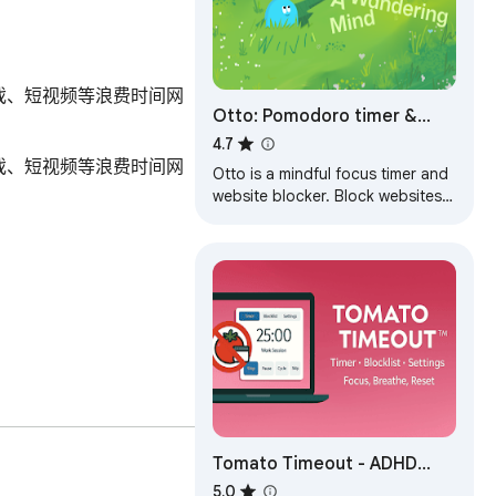
戏、短视频等浪费时间网
Otto: Pomodoro timer &
Website Blocker. Block sites,
4.7
戏、短视频等浪费时间网
Focus mindfully
Otto is a mindful focus timer and
website blocker. Block websites,
work mindfully with the Pomodoro
timer. Be mindful while working.
Tomato Timeout - ADHD
Focus Timer + Site Blocking™
5.0