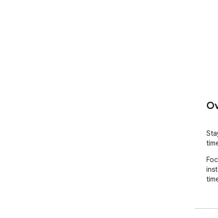
Ov
Sta
tim
Foc
ins
tim