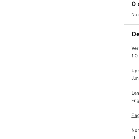
0 
No 
De
Ver
1.0
Up
Jun
La
Eng
Fla
Non
Thi