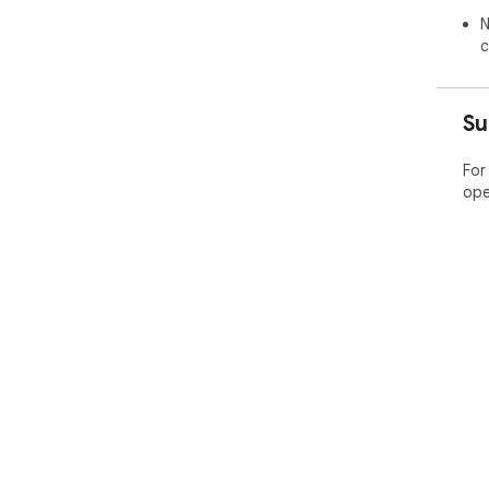
N
c
Su
For
ope