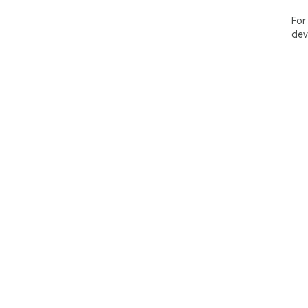
For
dev