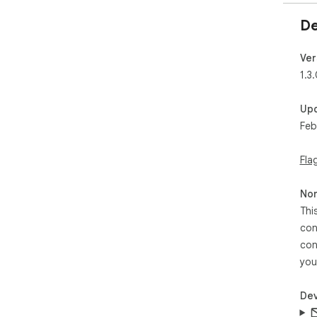
De
Ver
1.3
Up
Feb
Fla
Non
Thi
con
con
you
Dev