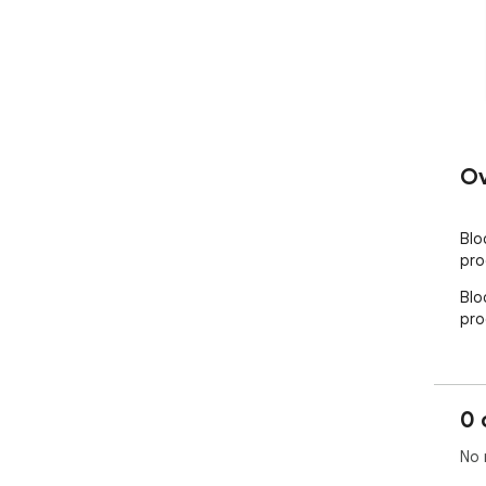
Ov
Blo
pro
Blo
pro
0 
No 