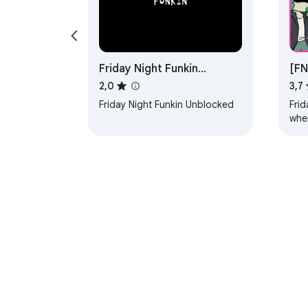
Friday Night Funkin
[FN
Unblocked
Ga
2,0
3,7
Friday Night Funkin Unblocked
Frid
whe
mult
you
À propos du Chrome Web Sto