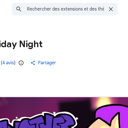
iday Night
(
4 avis
)
Partager