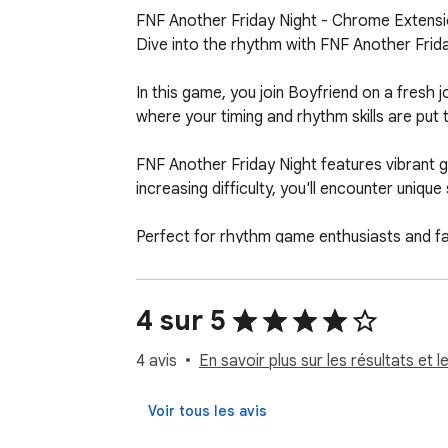
FNF Another Friday Night - Chrome Extensi
Dive into the rhythm with FNF Another Frida
In this game, you join Boyfriend on a fresh 
where your timing and rhythm skills are put t
FNF Another Friday Night features vibrant g
increasing difficulty, you'll encounter uniq
Perfect for rhythm game enthusiasts and fan
showcase your musical prowess.

Download FNF Another Friday Night and get 
4 sur 5
If you want to find more games, we have a l
4 avis
En savoir plus sur les résultats et l
Voir tous les avis