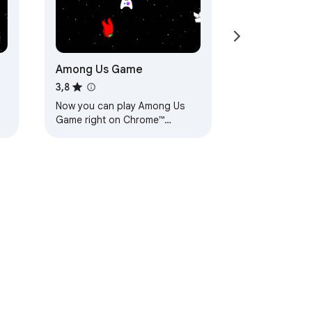
Among Us Game
3,8
Now you can play Among Us
Game right on Chrome™
Browser! Offline and Popup
Version, without internet
required!
Conditions d'utilisation
Aide