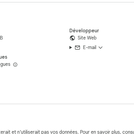
Développeur
iB
Site Web
E-mail
ues
ngues
terait et n'utiliserait pas vos données. Pour en savoir plus, cons