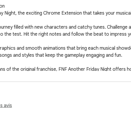
on

y Night, the exciting Chrome Extension that takes your musical 
journey filled with new characters and catchy tunes. Challenge a
o the test. Hit the right notes and follow the beat to impress you
raphics and smooth animations that bring each musical showdown
ue songs and styles that keep the gameplay engaging and fun.

s of the original franchise, FNF Another Friday Night offers h
ready to rap your way to victory today!

ink for quick access to our website. Have fun!
es avis