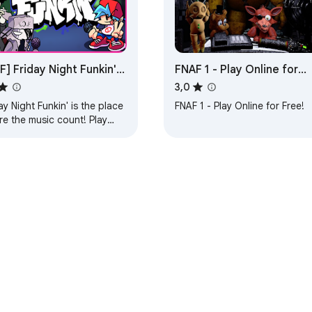
F] Friday Night Funkin'
FNAF 1 - Play Online for
mes
Free!
3,0
ay Night Funkin' is the place
FNAF 1 - Play Online for Free!
re the music count! Play
iple FNF Mods directly in
r browser!
re
Tableau de bord du développeur
Règles de confidentialité