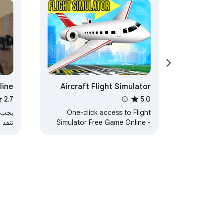
line
Aircraft Flight Simulator
ame
Game - Launcher
2.7
5.0
One-click access to Flight
يجب ع
Simulator Free Game Online -
تنفد 
Shortcut
والان