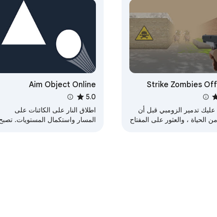
Aim Object Online
Strike Zombies Off
Shooting G
5.0
ليك تدمير الزومبي قبل أن
اطلاق النار على الكائنات على
من الحياة ، والعثور على المفتاح
المسار واستكمال المستويات. تصبح
تقال إلى المستوى التالي.
اللعبة أكثر صعوبة كلما مررت
المستويات.