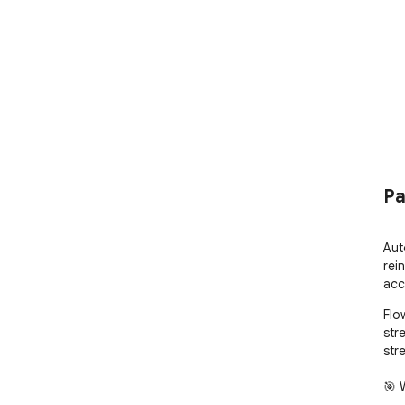
Pa
Aut
rein
acc
Flo
str
str
🎯 