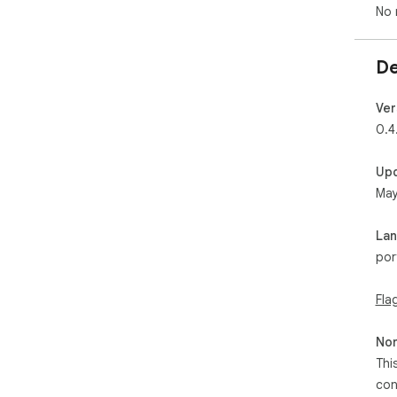
No 
De
Ver
0.4
Up
May
La
por
Fla
Non
Thi
con