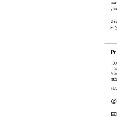
con
you
Dev
Pr
FLO
inf
Mor
pri
FLO