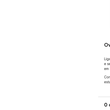
Ov
Lig
e s
em 
Con
est
0 