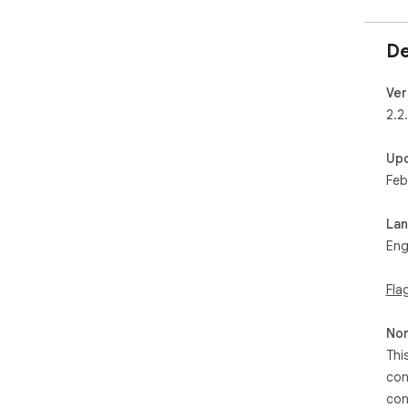
De
Ver
2.2
Up
Feb
La
Eng
Fla
Non
Thi
con
con