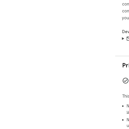
con
con
you
Dev
Pr
Thi
N
u
N
u