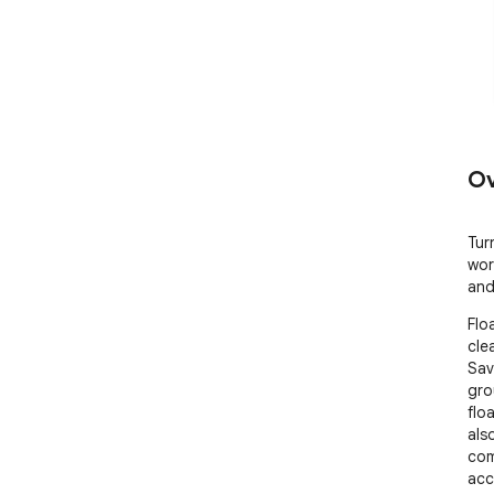
Ov
Tur
wor
and
Flo
cle
Sav
gro
flo
als
com
acc