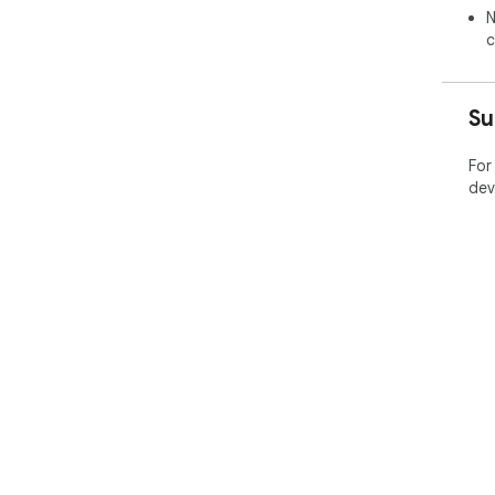
N
c
Su
For
dev