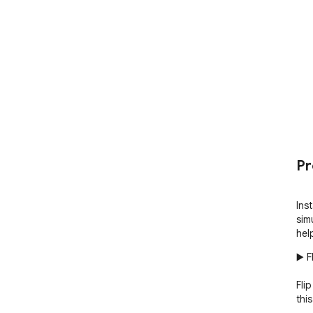
Pr
Inst
simu
hel
▶️ F
Fli
this