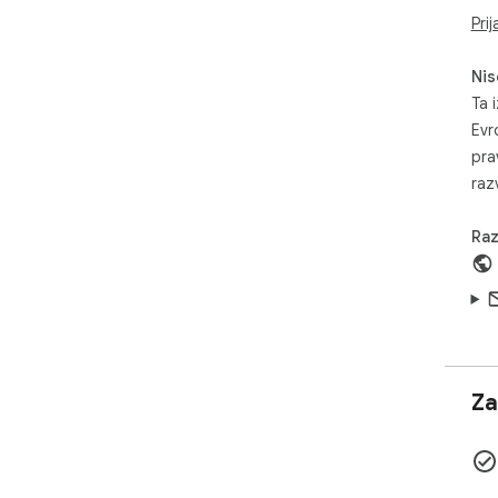
Prij
Nis
Ta i
Evr
pra
razv
Raz
Za