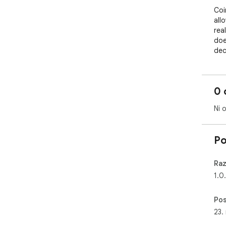
Coin
allo
real
doe
deci
Our
a 5
0 
We 
Ni 
Po
Raz
1.0
Pos
23.