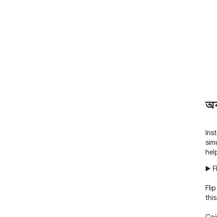
অ
Inst
simu
hel
▶️ F
Fli
this