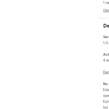
1 v
Obt
De
Ver
1.0.
Act
4 d
Den
No 
Est
ope
Eur
los